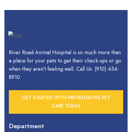
River Road Animal Hospital is so much more than
a place for your pets to get their check-ups or go
when they aren’t feeling well. Call Us: (910) 454-
8910
GET STARTED WITH PREVENTATIVE PET
CARE TODAY
Department