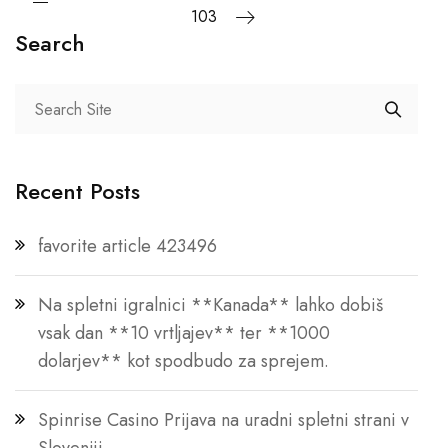
103
Search
Recent Posts
favorite article 423496
Na spletni igralnici **Kanada** lahko dobiš
vsak dan **10 vrtljajev** ter **1000
dolarjev** kot spodbudo za sprejem.
Spinrise Casino Prijava na uradni spletni strani v