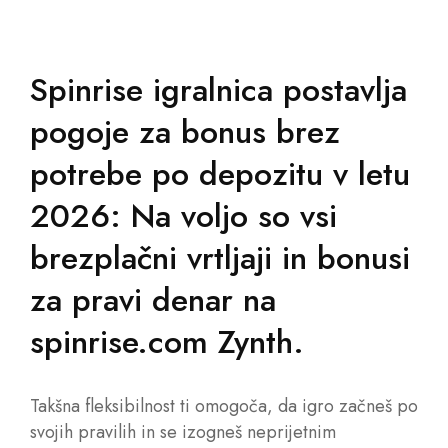
Spinrise igralnica postavlja
pogoje za bonus brez
potrebe po depozitu v letu
2026: Na voljo so vsi
brezplačni vrtljaji in bonusi
za pravi denar na
spinrise.com Zynth.
Takšna fleksibilnost ti omogoča, da igro začneš po
svojih pravilih in se izogneš neprijetnim