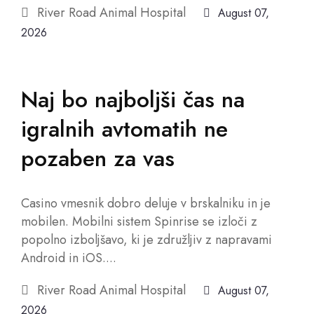
River Road Animal Hospital
August 07,
2026
Naj bo najboljši čas na
igralnih avtomatih ne
pozaben za vas
Casino vmesnik dobro deluje v brskalniku in je
mobilen. Mobilni sistem Spinrise se izloči z
popolno izboljšavo, ki je združljiv z napravami
Android in iOS....
River Road Animal Hospital
August 07,
2026