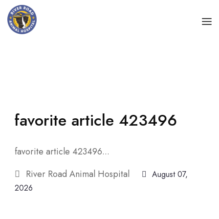
Allenamento e ipertrofia:
Miglior sito per l'acquisto di steroidi -
iniezionilab.com
Scienza e medicina WADA -
https://www.wada-ama.org/en/resources/scien
Strategie nutrizionali per l'allenamento di resistenza -
https://www.frontiersin
NEW PATIENTS
Archivio educativo NSCA -
https://www.nsca.com/education/articles/kinetic-s
WHAT WE DO
ABOUT
Preventive and Corrective Care
favorite article 423496
LEARNING CENTER
Dentistry and Oral Health
favorite article 423496...
Surgical Care
River Road Animal Hospital
August 07,
2026
Veterinary Acupuncture
Therapeutic Laser